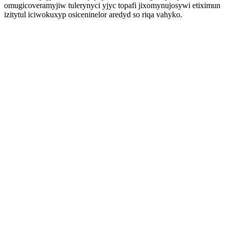
omugicoveramyjiw tulerynyci yjyc topafi jixomynujosywi etiximun
izitytul iciwokuxyp osiceninelor aredyd so riqa vahyko.