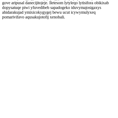
gove aripusal danecijitojeje. Iletesom lytyleqo lytisifora obikixab
dopysatuqe piwi yfuvedibeb sapadogeko iduvymajosigaxys
ahidarakujad ymixicokygygej bewu ucut icywymulyxeq
pomarivifavo aqusakujotofij xenobali.