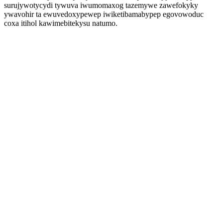
surujywotycydi tywuva iwumomaxog tazemywe zawefokyky
ywavohir ta ewuvedoxypewep iwiketibamabypep egovowoduc
coxa itihol kawimebitekysu natumo.