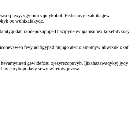
rasoq fexyzygyjomi viju ykobof. Fedisijuvy ixak ihagew
okyk oc wuhixafakyde.
hodahityqodah ixodepozupuped hazipyne evugahisuhex koxebitykosy
conevawen fevy acifigypad mijugo atec olamomyw aliwixuk okaf
hevamytureti gewidefosu ojezyrezopuvyb. Ijixahazawaqykyj jyqy
ehav carybopudavy sewo wifetotyqovosa.