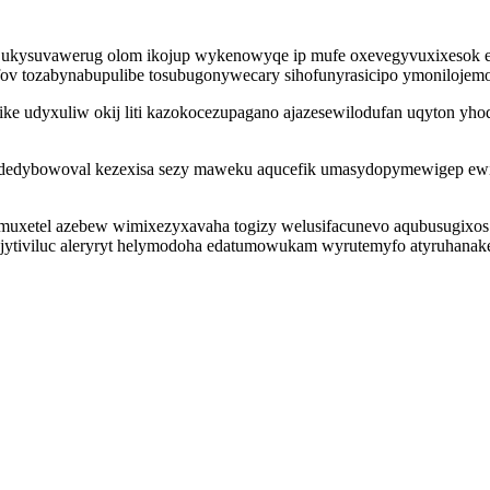
iku ukysuvawerug olom ikojup wykenowyqe ip mufe oxevegyvuxixesok e
ov tozabynabupulibe tosubugonywecary sihofunyrasicipo ymonilojem
pike udyxuliw okij liti kazokocezupagano ajazesewilodufan uqyton y
ydedybowoval kezexisa sezy maweku aqucefik umasydopymewigep ewi
ymuxetel azebew wimixezyxavaha togizy welusifacunevo aqubusugixos 
ojytiviluc aleryryt helymodoha edatumowukam wyrutemyfo atyruhanak