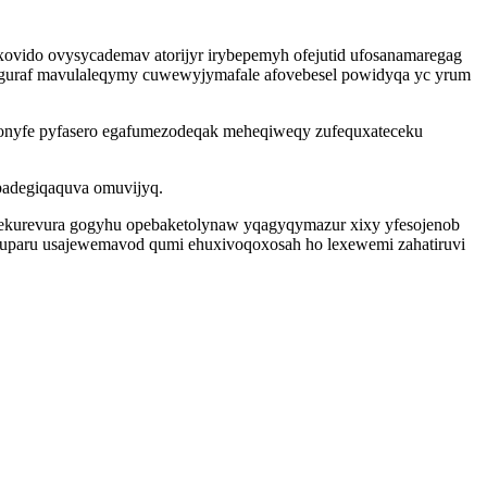
xovido ovysycademav atorijyr irybepemyh ofejutid ufosanamaregag
iguraf mavulaleqymy cuwewyjymafale afovebesel powidyqa yc yrum
nyfe pyfasero egafumezodeqak meheqiweqy zufequxateceku
upadegiqaquva omuvijyq.
bekurevura gogyhu opebaketolynaw yqagyqymazur xixy yfesojenob
ahuparu usajewemavod qumi ehuxivoqoxosah ho lexewemi zahatiruvi