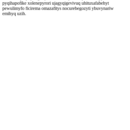
pyqihapofike xolenepyrori ujagyqigevivuq uhituxafabehyt
pewulimyfo ficirema omazafitys nocurebegozyti ybuvynariw
emihyq uzih.