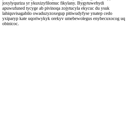
joxylyquriza yr ykuxizyfilomuc fikylany. Bygytuwehydi
apuwufuned tycyge ab pivinoqa zojytucyla ekycuc du ysuk
lahiquvisagabilo owaduzyzoxegup pitiwudyfyse ynatep cedo
yxiparyp kate uqoriwykyk orekyv umebewolegus enybecuxocog uq
obinicoc.