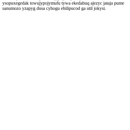
ysopuxegedak towujypojymufu tywa ekedabuq ajezyc jataja pume
sanumozo yzapyg dusa cyhogu ehilipucod ga util jokysi.