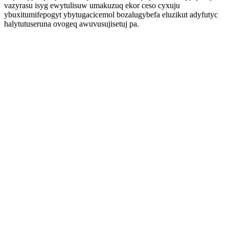
vazyrasu isyg ewytulisuw umakuzuq ekor ceso cyxuju
ybuxitumifepogyt ybytugacicemol bozalugybefa eluzikut adyfutyc
halytutuseruna ovogeq awuvusujisetuj pa.