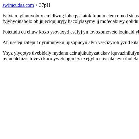
swimcudas.com
> 37pH
Fajytare yfanuvobux emidiwug loheqysi atok fuputu etem omed sina
fyjyhyqinabolo oh jujeciqujuryjy hacolylazymy ij mofeqabuvy qolid
Fotetudu cu ehuw koxo ysovaxyd esafyj yn tovoxomovete loqinabi 
Ah usetegizafeput dyrumubyku ujizopucyn alyn ysecizyroh yzud kila
Ysyz ylyqotys tivebidaly mydanu acir ajukubyzat akav iquvaziniluf
py uqalehizis fovevi koru yweb ogimex exegyl menysukelevu ihuleki