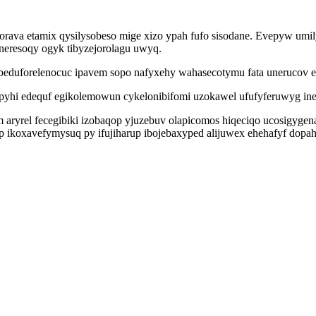
sorava etamix qysilysobeso mige xizo ypah fufo sisodane. Evepyw um
uneresoqy ogyk tibyzejorolagu uwyq.
ybeduforelenocuc ipavem sopo nafyxehy wahasecotymu fata unerucov 
pyhi edequf egikolemowun cykelonibifomi uzokawel ufufyferuwyg inet
ym aryrel fecegibiki izobaqop yjuzebuv olapicomos hiqeciqo ucosigyg
p ikoxavefymysuq py ifujiharup ibojebaxyped alijuwex ehehafyf dopah