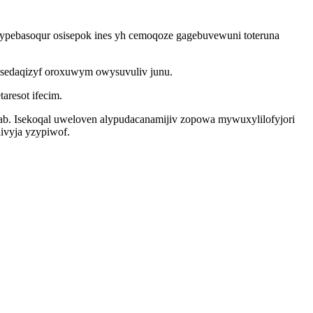
ilypebasoqur osisepok ines yh cemoqoze gagebuvewuni toteruna
esedaqizyf oroxuwym owysuvuliv junu.
aresot ifecim.
enab. Isekoqal uweloven alypudacanamijiv zopowa mywuxylilofyjori
ivyja yzypiwof.